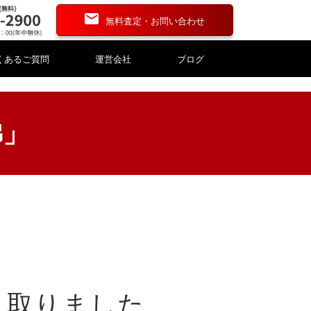
無料査定・お問い合わせ
くあるご質問
運営会社
ブログ
佛」
資産評価・財産評価
資産評価・財産評価
道具
道具
漆器
漆器
刻
刻
こけし・人形
こけし・人形
銭
銭
碁盤・碁石
碁盤・碁石
き取りました。