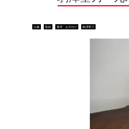
レコードプレイヤー
レコードプレイヤー
象
象
仏像
仏像
珊
珊
仏像
彫刻
整理・お片付け
駒澤聖刀