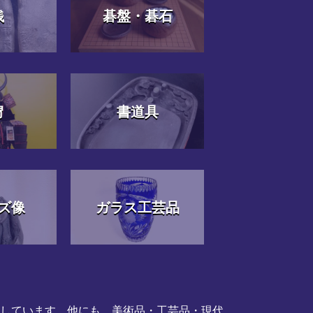
銭
碁盤・碁石
冑
書道具
ズ像
ガラス工芸品
応しています。他にも、美術品・工芸品・現代