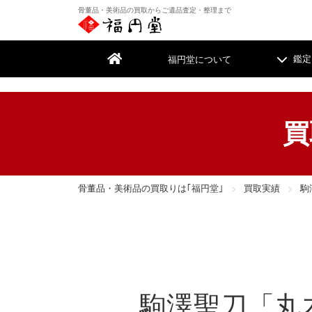
骨董品・美術品の買取からご遺品査定・整理まで
福円堂について
鑑定
買
遺品整理
遺品整理
骨董品・美術品の買取りは｢福円堂｣
買取実績
駒
絵画
絵画
掛
掛
着物・帯
着物・帯
家
家
古書・古本
古書・古本
カ
カ
駒澤聖刀「丸