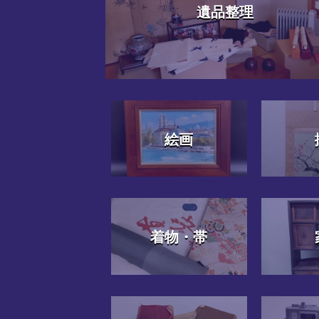
遺品整理
絵画
着物・帯