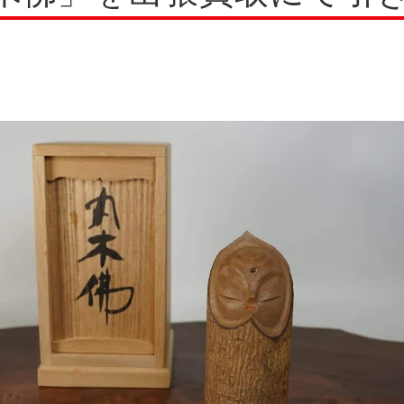
牙製品
牙製品
刀剣
刀剣
甲
甲
瑚・翡翠
瑚・翡翠
和洋食器
和洋食器
ブ
ブ