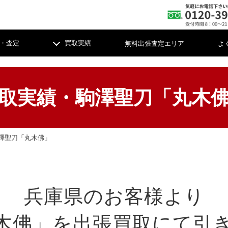
無料出張査定エリア
よ
・査定
買取実績
取実績・駒澤聖刀「丸木
整理・お片付け
整理・お片付け
澤聖刀「丸木佛」
け軸
軸
陶磁器
陶磁器
茶
茶
具
具
時計
時計
彫
彫
兵庫県のお客様より
メラ
メラ
コイン・切手
コイン・切手
古
古
木佛」を出張買取にて引