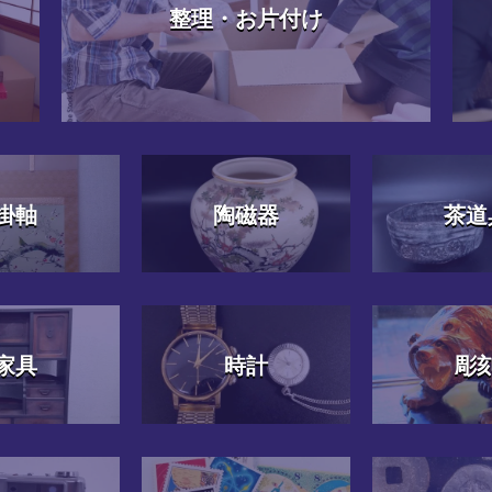
整理・お片付け
掛軸
陶磁器
茶道
家具
時計
彫