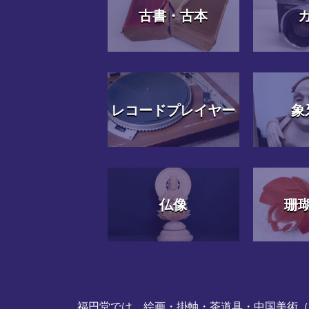
古書・古本
レコードプレイヤー
象
仏像
珊
福円堂では、絵画・掛軸・茶道具・中国美術