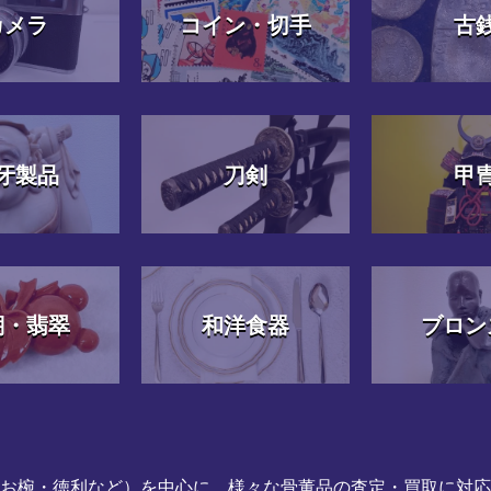
カメラ
コイン・切手
古
牙製品
刀剣
甲
瑚・翡翠
和洋食器
ブロン
（お椀・徳利など）を中心に、様々な骨董品の査定・買取に対