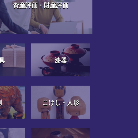
資産評価・財産評価
具
漆器
刻
こけし・人形