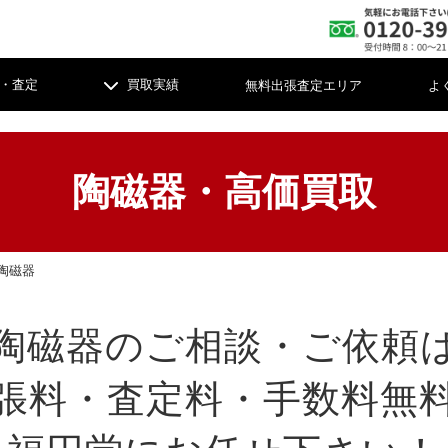
無料出張査定エリア
よ
・査定
買取実績
陶磁器・高価買取
整理・お片付け
整理・お片付け
陶磁器
け軸
軸
陶磁器
陶磁器
茶
茶
陶磁器のご相談・ご依頼
具
具
時計
時計
彫
彫
張料・査定料・手数料無
メラ
メラ
コイン・切手
コイン・切手
古
古