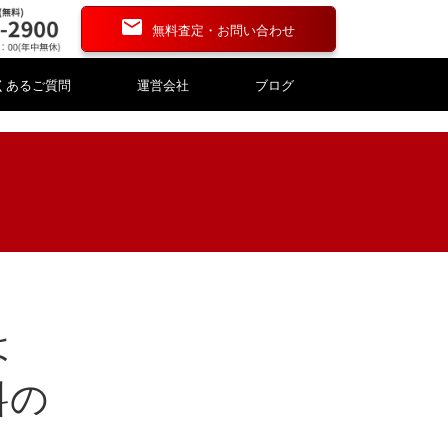
無料査定・お問い合わせ
くあるご質問
運営会社
ブログ
資産評価・財産評価
資産評価・財産評価
道具
道具
漆器
漆器
は
刻
刻
こけし・人形
こけし・人形
料の
銭
銭
碁盤・碁石
碁盤・碁石