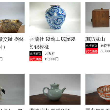
紫交趾 桝鉢
香蘭社 磁藝工房謹製
諏訪蘇山 
付）
染錦模様
奈良
出張買取
50,0
買取価格
大阪府
出張買取
0円
10,000円
買取価格