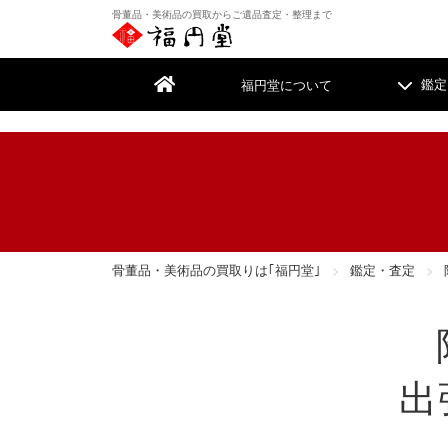
骨董品・美術品の買取からご遺品査定・整理まで
福円堂について
鑑定
遺品整理
遺品整理
骨董品・美術品の買取りは｢福円堂｣
鑑定・査定
絵画
絵画
掛
掛
着物・帯
着物・帯
家
家
出
古書・古本
古書・古本
カ
カ