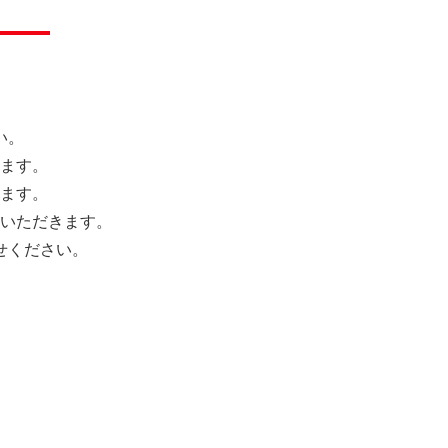
冑
冑
書道具
書道具
ロンズ像
ロンズ像
ガラス工芸品
ガラス工芸品
い。
ます。
ます。
いただきます。
せください。