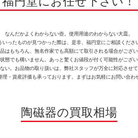
福円堂にお任せ下さい！
牙製品
牙製品
刀剣
刀剣
甲
甲
瑚・翡翠
瑚・翡翠
和洋食器
和洋食器
ブ
ブ
なんだかよくわからない壺。使用用途のわからない大皿。
ういったものが見つかった際は、是非、福円堂にご相談くださ
品はもちろん、無名作家でも高額にて取引される場合がござい
状態でも構いません。あっと驚くお値段が付く可能性がござい
ない。お品物の取り扱いは、弊社スタッフが万全に対応させて
整理・資産評価も承っております。まずはお気軽にお問い合わ
陶磁器の買取相場