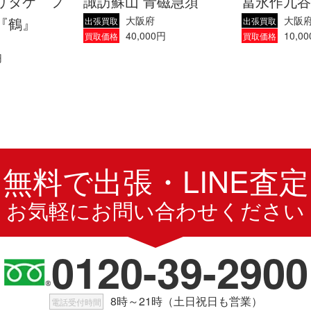
リタケ フ
諏訪蘇山 青磁急須
冨永作九谷
『鶴』
大阪府
大阪
出張買取
出張買取
40,000円
10,0
買取価格
買取価格
円
無料で出張・LINE査定
お気軽にお問い合わせください
0120-39-2900
8時～21時（土日祝日も営業）
電話受付時間