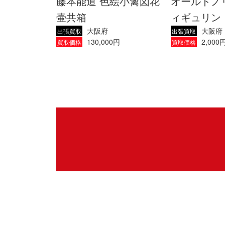
藤本能道 色絵小禽図花
オールドノ
壷共箱
ィギュリン
大阪府
大阪府
出張買取
出張買取
130,000円
2,000
買取価格
買取価格