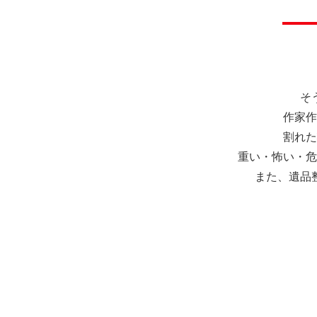
レコードプレイヤー
レコードプレイヤー
象
象
仏像
仏像
珊
珊
そ
作家作
割れた
重い・怖い・危
また、遺品