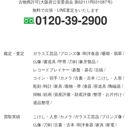
古物商許可(大阪府公安委員会 第62111R031087号)
無料で出張・LINE査定をいたします
0120-39-2900
鑑定・査定
ガラス工芸品
ブロンズ像
和洋食器
珊瑚・翡翠
仏像
書道具
甲冑
刀剣
象牙製品
レコードプレイヤー
碁盤・碁石
古銭
コイン・切手
カメラ
古書・古本
こけし・人形
彫刻
時計
家具
着物・帯
漆器
茶道具
陶磁器
掛軸
絵画
資産評価・財産評価
整理・お片付け
遺品整理
買取実績
こけし・人形
カメラ
ガラス工芸品
ブロンズ像
仏像
刀剣
古書・古本
和洋食器
家具
家電