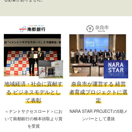
地域経済・社会に貢献す
奈良市が運営する
経営
る
ビジネスモデルとし
者育成プロジェクトに選
て表彰
定
＜ナントサクセスロード＞にお
NARA STAR PROJECTの5期メ
いて南都銀行の橋本頭取より賞
ンバーとして選抜
を受賞