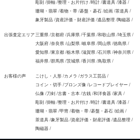
彫刻
掛軸
整理・お片付け
時計
書道具
漆器
珊瑚・翡翠
着物・帯
碁盤・碁石
絵画
茶道具
象牙製品
資産評価・財産評価
遺品整理
陶磁器
出張査定エリア
三重県
京都府
兵庫県
千葉県
和歌山県
埼玉県
大阪府
奈良県
山梨県
岐阜県
岡山県
徳島県
愛知県
東京都
栃木県
滋賀県
石川県
神奈川県
福井県
群馬県
茨城県
香川県
鳥取県
お客様の声
こけし・人形
カメラ
ガラス工芸品
コイン・切手
ブロンズ像
レコードプレイヤー
仏像
刀剣
古書・古本
古銭
和洋食器
家具
彫刻
掛軸
整理・お片付け
時計
書道具
漆器
珊瑚・翡翠
甲冑
着物・帯
碁盤・碁石
絵画
茶道具
象牙製品
資産評価・財産評価
遺品整理
＼
無料相談・無料査定 お気軽にお問合せください
／
陶磁器