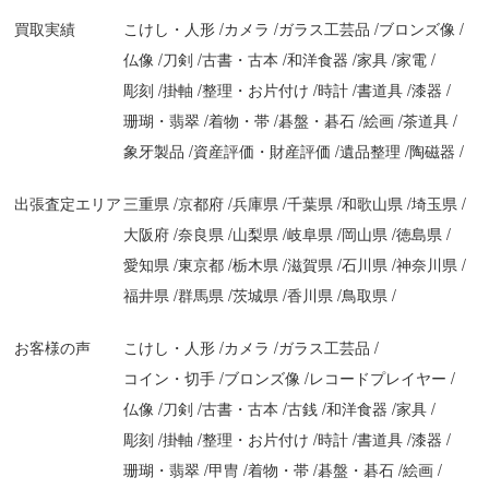
買取実績
こけし・人形
カメラ
ガラス工芸品
ブロンズ像
仏像
刀剣
古書・古本
和洋食器
家具
家電
彫刻
掛軸
整理・お片付け
時計
書道具
漆器
珊瑚・翡翠
着物・帯
碁盤・碁石
絵画
茶道具
象牙製品
資産評価・財産評価
遺品整理
陶磁器
出張査定エリア
三重県
京都府
兵庫県
千葉県
和歌山県
埼玉県
大阪府
奈良県
山梨県
岐阜県
岡山県
徳島県
愛知県
東京都
栃木県
滋賀県
石川県
神奈川県
福井県
群馬県
茨城県
香川県
鳥取県
お客様の声
こけし・人形
カメラ
ガラス工芸品
コイン・切手
ブロンズ像
レコードプレイヤー
仏像
刀剣
古書・古本
古銭
和洋食器
家具
彫刻
掛軸
整理・お片付け
時計
書道具
漆器
珊瑚・翡翠
甲冑
着物・帯
碁盤・碁石
絵画