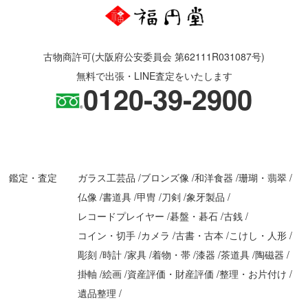
古物商許可(大阪府公安委員会 第62111R031087号)
無料で出張・LINE査定をいたします
0120-39-2900
鑑定・査定
ガラス工芸品
ブロンズ像
和洋食器
珊瑚・翡翠
仏像
書道具
甲冑
刀剣
象牙製品
レコードプレイヤー
碁盤・碁石
古銭
コイン・切手
カメラ
古書・古本
こけし・人形
彫刻
時計
家具
着物・帯
漆器
茶道具
陶磁器
掛軸
絵画
資産評価・財産評価
整理・お片付け
遺品整理