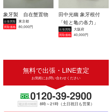
象牙製 自在蟹置物
田中光幽 象牙根付
東京都
「蛙と亀の各力」
出張買取
80,000円
買取価格
大阪府
出張買取
40,000円
買取価格
無料で出張・LINE査定
お気軽にお問い合わせください
0120-39-2900
8時～21時（土日祝日も営業）
電話受付時間