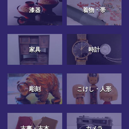
漆器
着物・帯
家具
時計
彫刻
こけし・人形
古書・古本
カメラ