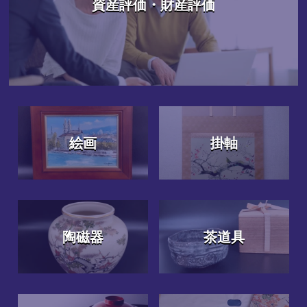
資産評価・財産評価
絵画
掛軸
陶磁器
茶道具