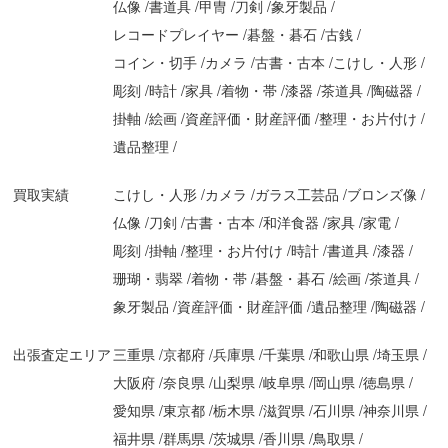
仏像
書道具
甲冑
刀剣
象牙製品
レコードプレイヤー
碁盤・碁石
古銭
コイン・切手
カメラ
古書・古本
こけし・人形
彫刻
時計
家具
着物・帯
漆器
茶道具
陶磁器
掛軸
絵画
資産評価・財産評価
整理・お片付け
遺品整理
買取実績
こけし・人形
カメラ
ガラス工芸品
ブロンズ像
仏像
刀剣
古書・古本
和洋食器
家具
家電
彫刻
掛軸
整理・お片付け
時計
書道具
漆器
珊瑚・翡翠
着物・帯
碁盤・碁石
絵画
茶道具
象牙製品
資産評価・財産評価
遺品整理
陶磁器
出張査定エリア
三重県
京都府
兵庫県
千葉県
和歌山県
埼玉県
大阪府
奈良県
山梨県
岐阜県
岡山県
徳島県
愛知県
東京都
栃木県
滋賀県
石川県
神奈川県
福井県
群馬県
茨城県
香川県
鳥取県