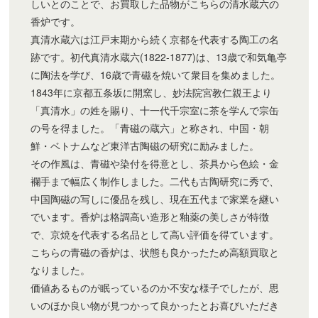
しいとのことで、お買取した品物がこちらの清水蔵六の
香炉です。
真清水蔵六は江戸末期から続く京都を代表する陶工の名
跡です。初代真清水蔵六(1822-1877)は、13歳で和気亀亭
に陶法を学び、16歳で青磁を焼いて衆目を集めました。
1843年に京都五条坂に開窯し、妙法院宮教仁親王より
「真清水」の姓を賜り、十一代千宗室に茶を学んで宗缶
の号を得ました。「青磁の蔵六」と称され、中国・朝
鮮・ベトナムなど東洋古陶磁の研究に励みました。
その作風は、青磁や染付を得意とし、茶具から色絵・金
襴手まで幅広く制作しました。二代も古陶研究に秀で、
中国陶磁の写しに優品を残し、現在五代まで家業を継い
でいます。香炉は格調高い造形と釉薬の美しさが特徴
で、京焼を代表する名品として高い評価を得ています。
こちらの青磁の香炉は、状態も良かったため高額買取と
なりました。
価値あるものが眠っているのか不安な様子でしたが、思
いのほか良い物が見つかって良かったとお喜びいただき