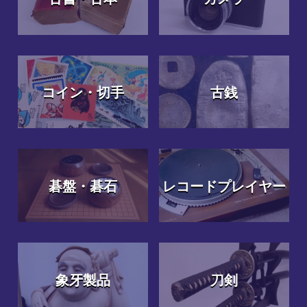
コイン・切手
古銭
碁盤・碁石
レコードプレイヤー
象牙製品
刀剣