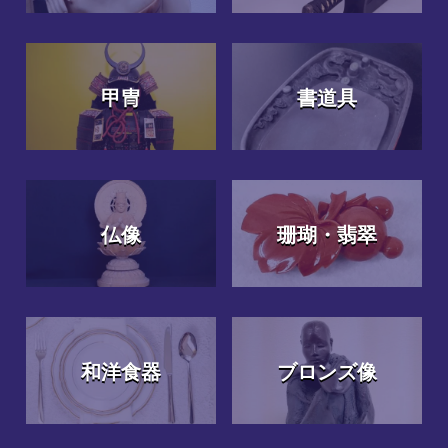
甲冑
書道具
仏像
珊瑚・翡翠
和洋食器
ブロンズ像