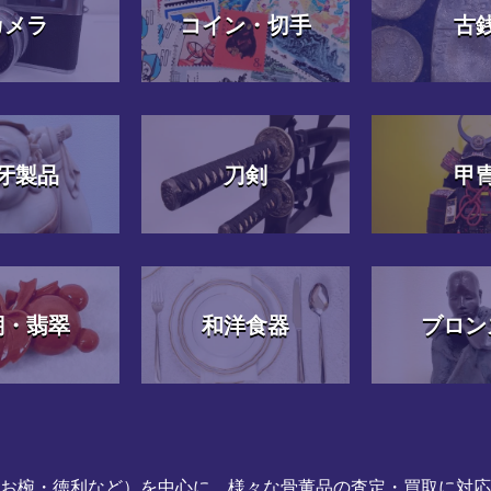
カメラ
コイン・切手
古
牙製品
刀剣
甲
瑚・翡翠
和洋食器
ブロン
（お椀・徳利など）を中心に、様々な骨董品の査定・買取に対