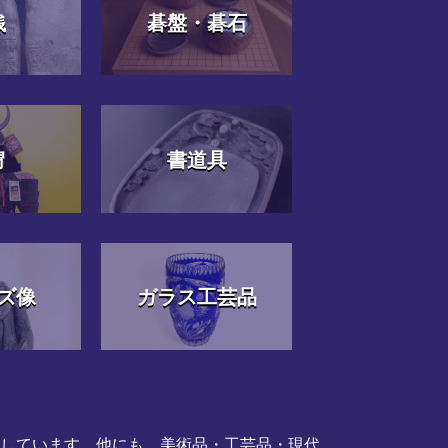
銭
碁盤・碁石
冑
書道具
ズ像
ガラス工芸品
応しています。他にも、美術品・工芸品・現代