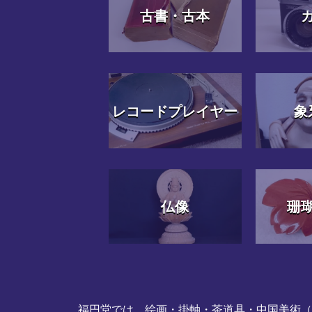
古書・古本
レコードプレイヤー
象
仏像
珊
福円堂では、絵画・掛軸・茶道具・中国美術