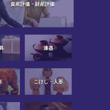
資産評価・財産評価
具
漆器
刻
こけし・人形