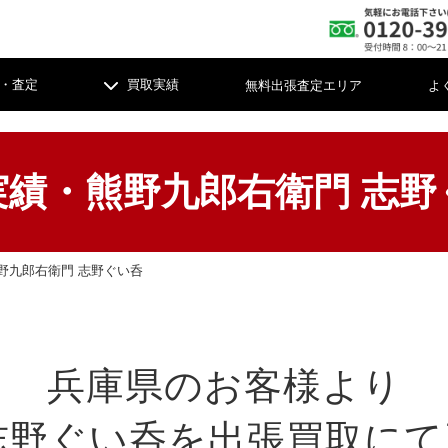
無料出張査定エリア
よ
・査定
買取実績
実績・熊野九郎右衛門 志野
整理・お片付け
整理・お片付け
野九郎右衛門 志野ぐい呑
け軸
軸
陶磁器
陶磁器
茶
茶
具
具
時計
時計
彫
彫
兵庫県のお客様より
メラ
メラ
コイン・切手
コイン・切手
古
古
志野ぐい呑を出張買取に