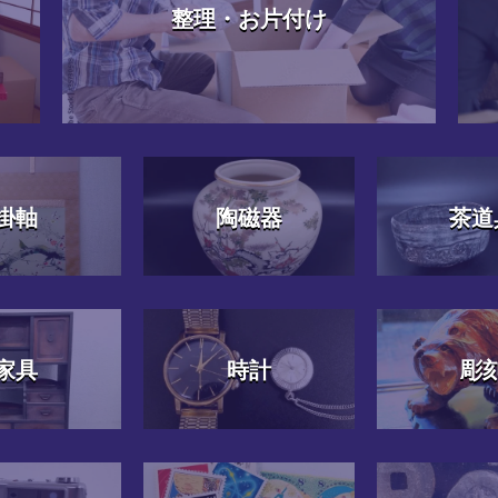
整理・お片付け
掛軸
陶磁器
茶道
家具
時計
彫