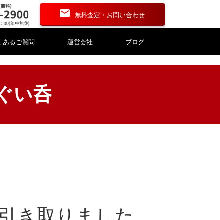
無料査定・お問い合わせ
くあるご質問
運営会社
ブログ
ぐい呑
資産評価・財産評価
資産評価・財産評価
道具
道具
漆器
漆器
刻
刻
こけし・人形
こけし・人形
銭
銭
碁盤・碁石
碁盤・碁石
て引き取りました。