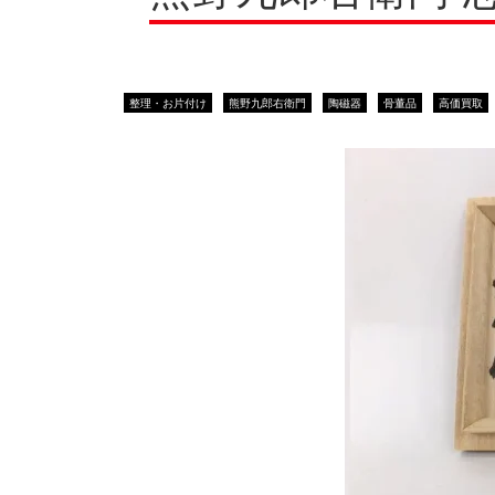
レコードプレイヤー
レコードプレイヤー
象
象
仏像
仏像
珊
珊
整理・お片付け
熊野九郎右衛門
陶磁器
骨董品
高価買取