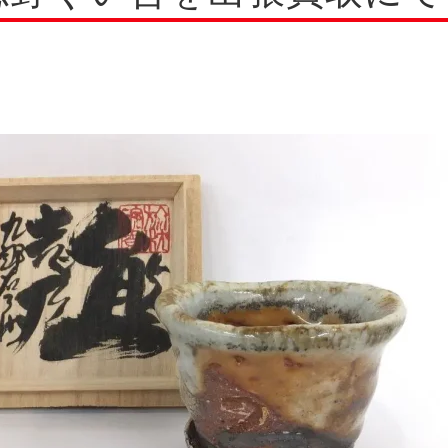
牙製品
牙製品
刀剣
刀剣
甲
甲
瑚・翡翠
瑚・翡翠
和洋食器
和洋食器
ブ
ブ