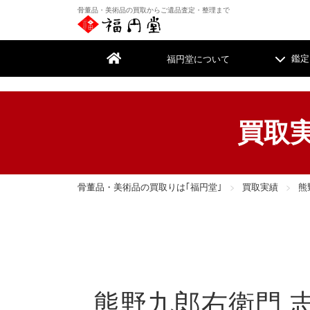
骨董品・美術品の買取からご遺品査定・整理まで
福円堂について
鑑定
買取
遺品整理
遺品整理
骨董品・美術品の買取りは｢福円堂｣
買取実績
熊
絵画
絵画
掛
掛
着物・帯
着物・帯
家
家
古書・古本
古書・古本
カ
カ
熊野九郎右衛門 