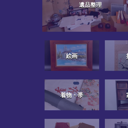
遺品整理
絵画
着物・帯