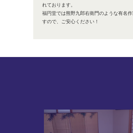
れております。
福円堂では熊野九郎右衛門のような有名作
すので、ご安心ください！