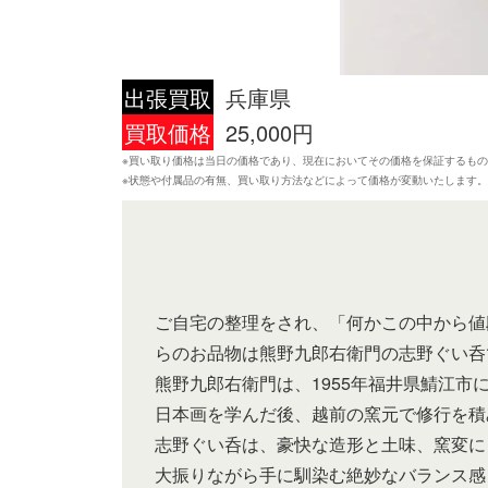
出張買取
兵庫県
買取価格
25,000円
※買い取り価格は当日の価格であり、現在においてその価格を保証するも
※状態や付属品の有無、買い取り方法などによって価格が変動いたします
ご自宅の整理をされ、「何かこの中から値
らのお品物は熊野九郎右衛門の志野ぐい呑
熊野九郎右衛門は、1955年福井県鯖江
日本画を学んだ後、越前の窯元で修行を積
志野ぐい呑は、豪快な造形と土味、窯変に
大振りながら手に馴染む絶妙なバランス感