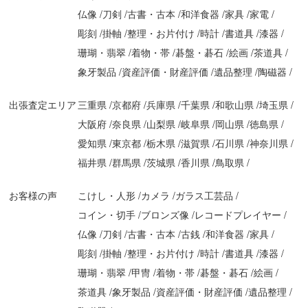
仏像
刀剣
古書・古本
和洋食器
家具
家電
彫刻
掛軸
整理・お片付け
時計
書道具
漆器
珊瑚・翡翠
着物・帯
碁盤・碁石
絵画
茶道具
象牙製品
資産評価・財産評価
遺品整理
陶磁器
出張査定エリア
三重県
京都府
兵庫県
千葉県
和歌山県
埼玉県
大阪府
奈良県
山梨県
岐阜県
岡山県
徳島県
愛知県
東京都
栃木県
滋賀県
石川県
神奈川県
福井県
群馬県
茨城県
香川県
鳥取県
お客様の声
こけし・人形
カメラ
ガラス工芸品
コイン・切手
ブロンズ像
レコードプレイヤー
仏像
刀剣
古書・古本
古銭
和洋食器
家具
彫刻
掛軸
整理・お片付け
時計
書道具
漆器
珊瑚・翡翠
甲冑
着物・帯
碁盤・碁石
絵画
茶道具
象牙製品
資産評価・財産評価
遺品整理
＼
無料相談・無料査定 お気軽にお問合せください
／