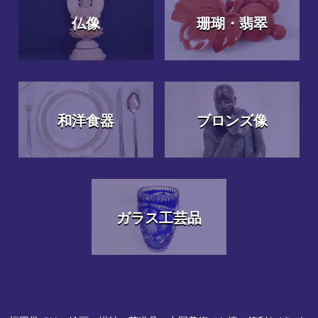
仏像
珊瑚・翡翠
和洋食器
ブロンズ像
ガラス工芸品