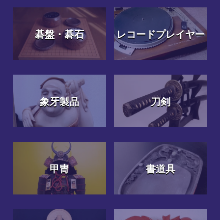
碁盤・碁石
レコードプレイヤー
象牙製品
刀剣
甲冑
書道具