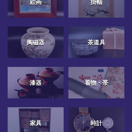
絵画
掛軸
陶磁器
茶道具
漆器
着物・帯
家具
時計