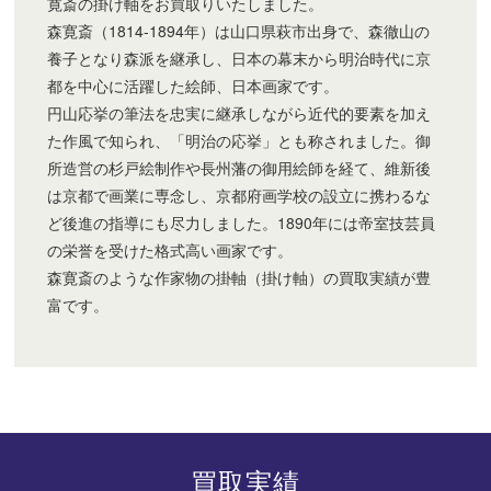
寛斎の掛け軸をお買取りいたしました。
森寛斎（1814-1894年）は山口県萩市出身で、森徹山の
養子となり森派を継承し、日本の幕末から明治時代に京
都を中心に活躍した絵師、日本画家です。
円山応挙の筆法を忠実に継承しながら近代的要素を加え
た作風で知られ、「明治の応挙」とも称されました。御
所造営の杉戸絵制作や長州藩の御用絵師を経て、維新後
は京都で画業に専念し、京都府画学校の設立に携わるな
ど後進の指導にも尽力しました。1890年には帝室技芸員
の栄誉を受けた格式高い画家です。
森寛斎のような作家物の掛軸（掛け軸）の買取実績が豊
富です。
買取実績