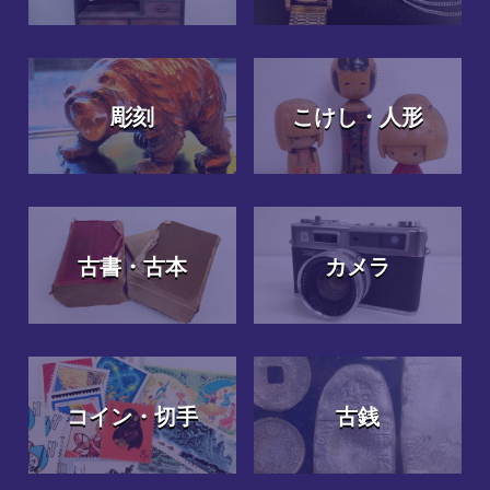
彫刻
こけし・人形
古書・古本
カメラ
コイン・切手
古銭