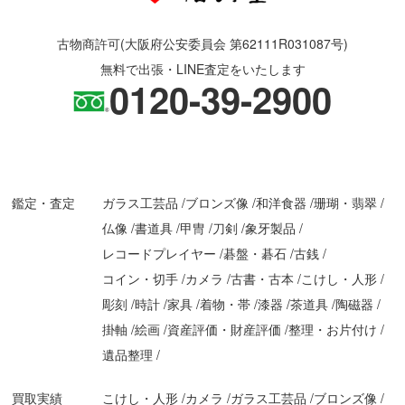
古物商許可(大阪府公安委員会 第62111R031087号)
無料で出張・LINE査定をいたします
0120-39-2900
鑑定・査定
ガラス工芸品
ブロンズ像
和洋食器
珊瑚・翡翠
仏像
書道具
甲冑
刀剣
象牙製品
レコードプレイヤー
碁盤・碁石
古銭
コイン・切手
カメラ
古書・古本
こけし・人形
彫刻
時計
家具
着物・帯
漆器
茶道具
陶磁器
掛軸
絵画
資産評価・財産評価
整理・お片付け
遺品整理
買取実績
こけし・人形
カメラ
ガラス工芸品
ブロンズ像