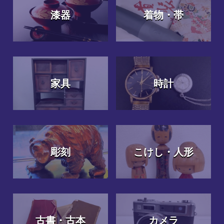
漆器
着物・帯
家具
時計
彫刻
こけし・人形
古書・古本
カメラ