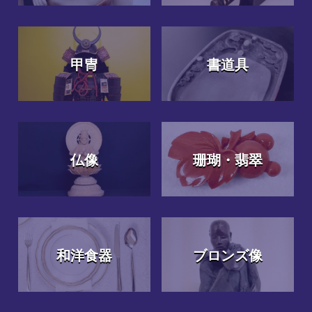
甲冑
書道具
仏像
珊瑚・翡翠
和洋食器
ブロンズ像