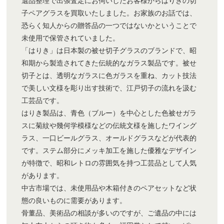
子ペアグラスを買取いたしました。お家族のお話では、
恐らく知人からの贈答品の一つではないかということで
未使用で保管されていました。
「はりき」は日本製の被せ切子グラスのブランドで、昭
和期から製造されてきた伝統的なガラス製品です。被せ
切子とは、透明なガラスに色ガラスを重ね、カット技法
で美しい文様を彫り出す技術で、江戸切子の流れを汲む
工芸品です。
はりき製品は、青色（ブルー）を中心とした色被せガラ
スに菊紋や幾何学模様などの伝統文様を施したワイング
ラス、一口ビールグラス、オールドグラスなどが代表的
です。ステム部分にメッキ加工を施した優雅なデザイン
が特徴で、昭和レトロの雰囲気を持つ工芸品として人気
があります。
中古市場では、未使用品や木箱付きのペアセットなど状
態の良いものに需要があります。
骨董品、美術品の相談が多いのですが、ご遺品の中には