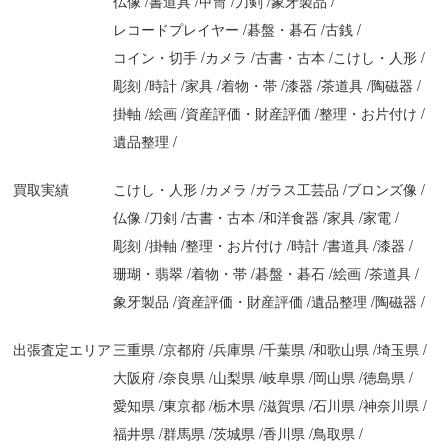
仏像
書道具
甲冑
刀剣
象牙製品
レコードプレイヤー
碁盤・碁石
古銭
コイン・切手
カメラ
古書・古本
こけし・人形
彫刻
時計
家具
着物・帯
漆器
茶道具
陶磁器
掛軸
絵画
資産評価・財産評価
整理・お片付け
遺品整理
買取実績
こけし・人形
カメラ
ガラス工芸品
ブロンズ像
仏像
刀剣
古書・古本
和洋食器
家具
家電
彫刻
掛軸
整理・お片付け
時計
書道具
漆器
珊瑚・翡翠
着物・帯
碁盤・碁石
絵画
茶道具
象牙製品
資産評価・財産評価
遺品整理
陶磁器
出張査定エリア
三重県
京都府
兵庫県
千葉県
和歌山県
埼玉県
大阪府
奈良県
山梨県
岐阜県
岡山県
徳島県
愛知県
東京都
栃木県
滋賀県
石川県
神奈川県
福井県
群馬県
茨城県
香川県
鳥取県