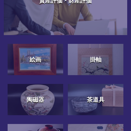
資産評価・財産評価
絵画
掛軸
陶磁器
茶道具