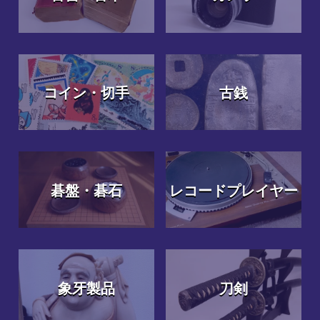
コイン・切手
古銭
碁盤・碁石
レコードプレイヤー
象牙製品
刀剣