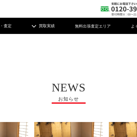
無料出張査定エリア
よ
・査定
買取実績
整理・お片付け
整理・お片付け
NEWS
け軸
軸
陶磁器
陶磁器
茶
茶
お知らせ
具
具
時計
時計
彫
彫
メラ
メラ
コイン・切手
コイン・切手
古
古