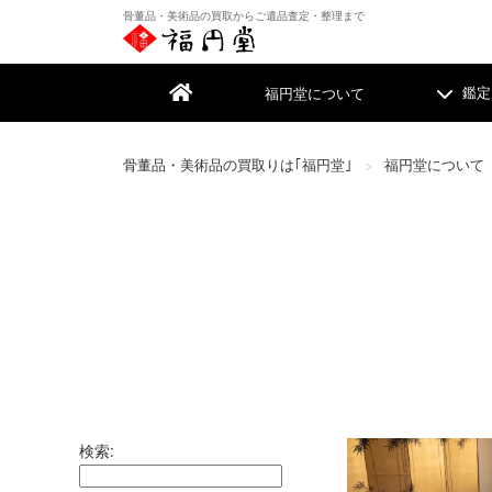
骨董品・美術品の買取からご遺品査定・整理まで
福円堂について
鑑定
骨董品・美術品の買取りは｢福円堂｣
福円堂について
遺品整理
遺品整理
絵画
絵画
掛
掛
着物・帯
着物・帯
家
家
古書・古本
古書・古本
カ
カ
検索: