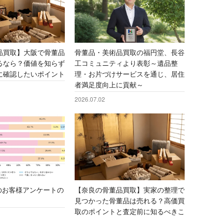
冑
冑
書道具
書道具
ロンズ像
ロンズ像
ガラス工芸品
ガラス工芸品
品買取】大阪で骨董品
骨董品・美術品買取の福円堂、長谷
るなら？価値を知らず
工コミュニティより表彰～遺品整
に確認したいポイント
理・お片づけサービスを通じ、居住
者満足度向上に貢献～
2026.07.02
度のお客様アンケートの
【奈良の骨董品買取】実家の整理で
見つかった骨董品は売れる？高価買
取のポイントと査定前に知るべきこ