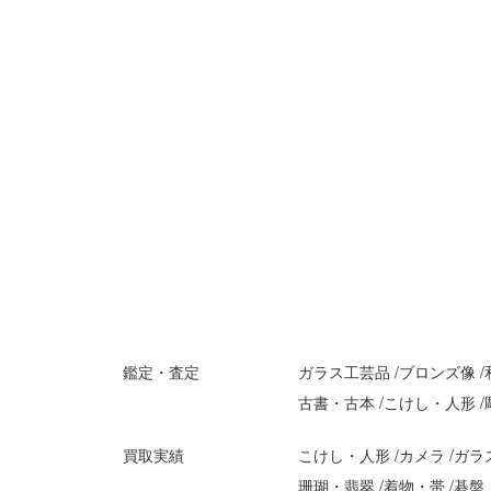
鑑定・査定
ガラス工芸品
ブロンズ像
古書・古本
こけし・人形
買取実績
こけし・人形
カメラ
ガラ
珊瑚・翡翠
着物・帯
碁盤