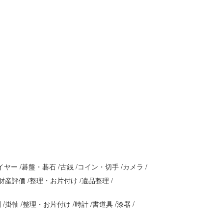
イヤー
碁盤・碁石
古銭
コイン・切手
カメラ
財産評価
整理・お片付け
遺品整理
刻
掛軸
整理・お片付け
時計
書道具
漆器