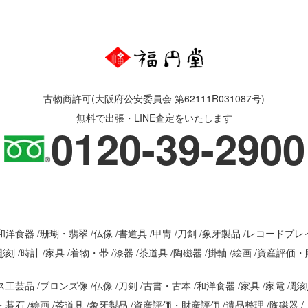
古物商許可(大阪府公安委員会 第62111R031087号)
無料で出張・LINE査定をいたします
0120-39-2900
和洋食器
珊瑚・翡翠
仏像
書道具
甲冑
刀剣
象牙製品
レコードプレ
彫刻
時計
家具
着物・帯
漆器
茶道具
陶磁器
掛軸
絵画
資産評価・
ス工芸品
ブロンズ像
仏像
刀剣
古書・古本
和洋食器
家具
家電
彫
・碁石
絵画
茶道具
象牙製品
資産評価・財産評価
遺品整理
陶磁器