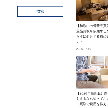
レコードプレイヤー
レコードプレイヤー
象
象
仏像
仏像
珊
珊
【和歌山の骨董品買
董品買取を依頼する
らずに処分する前に
ント
2026.07.10
【2026年最新版】
をするなら知ってお
｜買取で費用を抑え