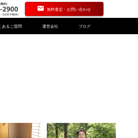
無料査定・お問い合わせ
くあるご質問
運営会社
ブログ
資産評価・財産評価
資産評価・財産評価
道具
道具
漆器
漆器
刻
刻
こけし・人形
こけし・人形
銭
銭
碁盤・碁石
碁盤・碁石