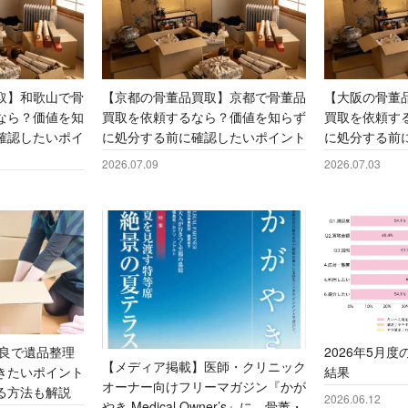
牙製品
牙製品
刀剣
刀剣
甲
甲
瑚・翡翠
瑚・翡翠
和洋食器
和洋食器
ブ
ブ
取】和歌山で骨
【京都の骨董品買取】京都で骨董品
【大阪の骨董
なら？価値を知
買取を依頼するなら？価値を知らず
買取を依頼す
確認したいポイ
に処分する前に確認したいポイント
に処分する前
2026.07.09
2026.07.03
奈良で遺品整理
2026年5月
【メディア掲載】医師・クリニック
きたいポイント
結果
オーナー向けフリーマガジン『かが
る方法も解説
2026.06.12
やき Medical Owner’s』に、骨董・